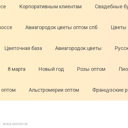
ссе
Корпоративным клиентам
Свадебные б
шоссе
Авиагородок цветы оптом спб
Цветы 
Цветочная база
Авиагородок цветы
Русс
8 марта
Новый год
Розы оптом
Пио
 оптом
Альстромерии оптом
Французские р
 с эвкалиптом