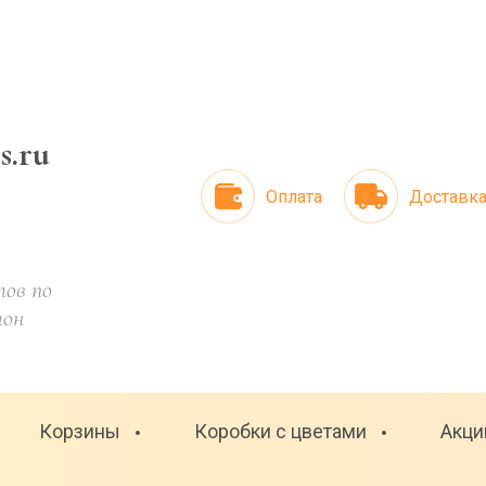
rs.ru
Оплата
Доставк
ов по
лон
Корзины
Коробки с цветами
Акци