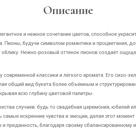
Описание
элегантное и нежное сочетание цветов, способное украс
. Пионы, будучи символом романтики и процветания, до
 облику. Нежно-розовый оттенок пионов создаёт ощуще
ку современной классики и лёгкого аромата. Его сизо-з
елая общий вид букета более объёмным и структурирова
скрывая всю глубину цветовой палитры.
ства случаев: будь то свадебная церемония, юбилей или
ь самые искренние чувства и эмоции, делая этот момен
е и преданность, благодаря своему сбалансированному 