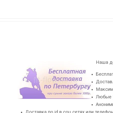
Наша до
Бесплат
Доставл
Максима
Любые 
Аноним
Доставка по id в соц сетях или телефон