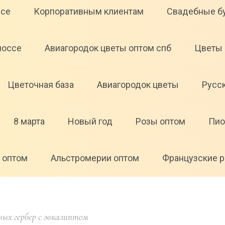
ссе
Корпоративным клиентам
Свадебные б
шоссе
Авиагородок цветы оптом спб
Цветы 
Цветочная база
Авиагородок цветы
Русс
8 марта
Новый год
Розы оптом
Пио
 оптом
Альстромерии оптом
Французские р
вых гербер с эвкалиптом