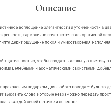
Описание
 истинное воплощение элегантности и утонченности в ц
скренность, гармонично сочетаются с декоративной зе
липта дарит ощущение покоя и умиротворения, наполня
бой тщательностью, чтобы создать идеальную цветовую 
своими целебными и ароматическими свойствами, добавл
.
т прекрасным подарком для любого повода – будь то д
ет выразить слова, которые невозможно передать просты
пла в каждой своей веточке и лепестке.