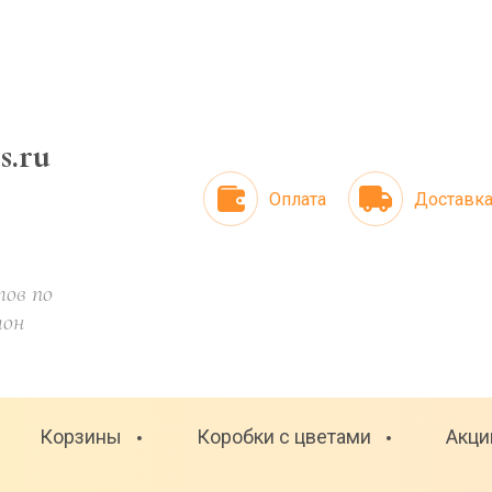
rs.ru
Оплата
Доставк
ов по
лон
Корзины
Коробки с цветами
Акци